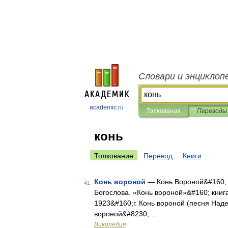
Словари и энциклоп
academic.ru
Толкования
Переводы
конь
Толкование
Перевод
Книги
Конь вороной
— Конь Вороной&#160; 
41
Богослова. «Конь вороной»&#160; книг
1923&#160;г. Конь вороной (песня На
вороной&#8230; …
Википедия