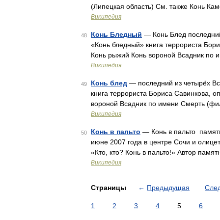
(Липецкая область) См. также Конь Ка
Википедия
Конь Бледный
— Конь Блед последний
48
«Конь бледный» книга террориста Борис
Конь рыжий Конь вороной Всадник по 
Википедия
Конь блед
— последний из четырёх Вс
49
книга террориста Бориса Савинкова, оп
вороной Всадник по имени Смерть (фи
Википедия
Конь в пальто
— Конь в пальто памятн
50
июне 2007 года в центре Сочи и олиц
«Кто, кто? Конь в пальто!» Автор пам
Википедия
Страницы
←
Предыдущая
Сле
1
2
3
4
5
6