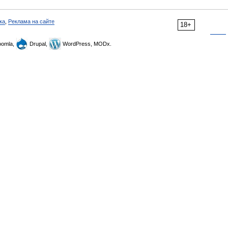
ка
,
Реклама на сайте
18+
omla,
Drupal,
WordPress, MODx.