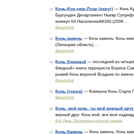
Конь-Кур-сюр-Луар (округ)
— Конь Ку
42
Бургундия Департамент Ньевр Супрефек
коммун 64 Население&#160;(2006 …
Википедия
Конь-камень
— Конь камень: Конь каме
43
(Липецкая область) …
Википедия
Конь бледный
— последний из четырё
44
бледный» книга террориста Бориса Сави
рыжий Конь вороной Всадник по имени
Википедия
Конь (город)
— Коммуна Конь Cogne 
45
Википедия
Конь, мой конь, ты мой верный друг
46
верный друг. Конь мой, вся моя над
В.И. Даль. Пословицы русского народа
Конь-Камень
— Конь камень: Конь кам
47