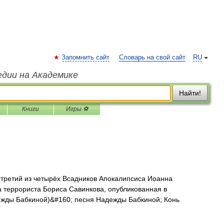
Запомнить сайт
Словарь на свой сайт
RU
едии на Академике
Найти!
Книги
Игры ⚽
третий из четырёх Всадников Апокалипсиса Иоанна
а террориста Бориса Савинкова, опубликованная в
дежды Бабкиной)&#160; песня Надежды Бабкиной; Конь