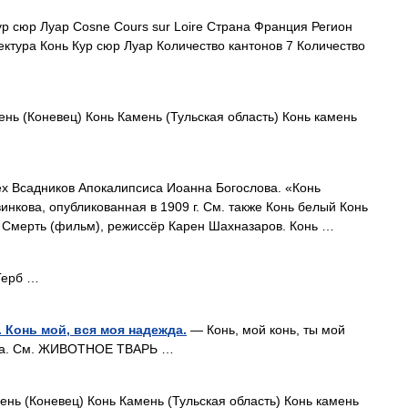
р сюр Луар Cosne Cours sur Loire Страна Франция Регион
тура Конь Кур сюр Луар Количество кантонов 7 Количество
нь (Коневец) Конь Камень (Тульская область) Конь камень
х Всадников Апокалипсиса Иоанна Богослова. «Конь
нкова, опубликованная в 1909 г. См. также Конь белый Конь
 Смерть (фильм), режиссёр Карен Шахназаров. Конь …
Герб …
. Конь мой, вся моя надежда.
— Конь, мой конь, ты мой
ежда. См. ЖИВОТНОЕ ТВАРЬ …
ень (Коневец) Конь Камень (Тульская область) Конь камень