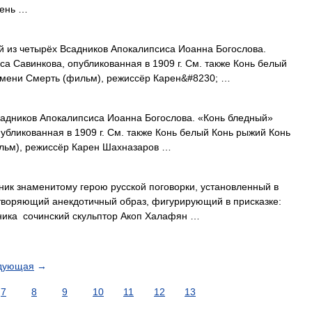
мень …
 из четырёх Всадников Апокалипсиса Иоанна Богослова.
а Савинкова, опубликованная в 1909 г. См. также Конь белый
имени Смерть (фильм), режиссёр Карен&#8230; …
адников Апокалипсиса Иоанна Богослова. «Конь бледный»
убликованная в 1909 г. См. также Конь белый Конь рыжий Конь
льм), режиссёр Карен Шахназаров …
ик знаменитому герою русской поговорки, установленный в
етворяющий анекдотичный образ, фигурирующий в присказке:
ятника сочинский скульптор Акоп Халафян …
дующая
→
7
8
9
10
11
12
13